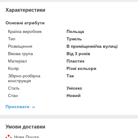
Характеристики
Основні атрибути
Країна виробник
Польща
Тип
Тунель
Розміщення
В приміщенні/на вулиці
Вікова група
Від 3 років
Матеріал
Пластик
Колір
Різні кольори
Збірно-розбірна
Так
конструкція
Стать
Унісекс
Стан
Новий
Приховати
Умови доставки
Нова Пошта