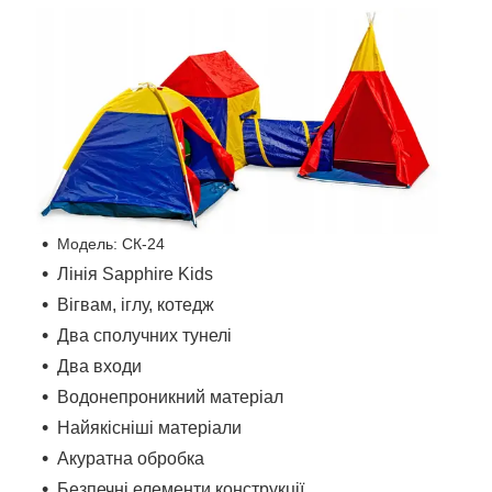
Модель: СК-24
Лінія Sapphire Kids
Вігвам, іглу, котедж
Два сполучних тунелі
Два входи
Водонепроникний матеріал
Найякісніші матеріали
Акуратна обробка
Безпечні елементи конструкції