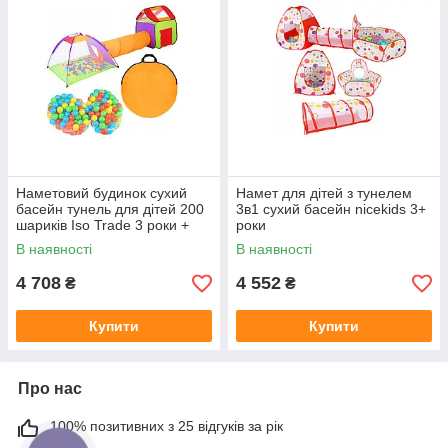
Наметовий будинок сухий
Намет для дітей з тунелем
басейн тунель для дітей 200
3в1 сухий басейн nicekids 3+
шариків Iso Trade 3 роки +
роки
В наявності
В наявності
4 708
4 552
₴
₴
Купити
Купити
Про нас
100% позитивних з 25 відгуків за рік