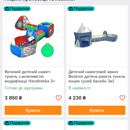
Подарунок
Подарунок
Великий дитячий намет-
Дитячий наметовий замок
тунель з можливістю
Bestomi дитяча ракета тунель
модифікації Handloteka 3+
кошик сухий басейн 3в1
Готово до відправки
В наявності
3 850
4 230
₴
₴
Купити
Купити
Подарунок
Подарунок