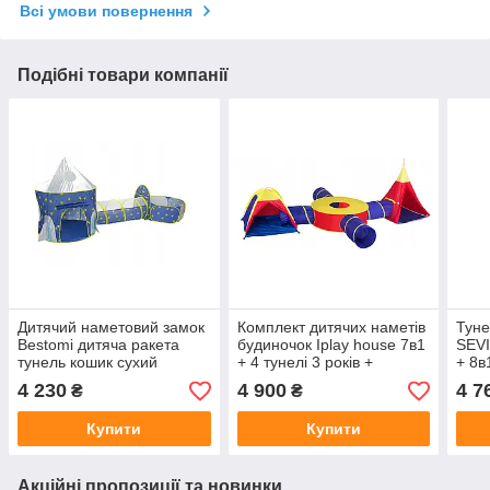
Всі умови повернення
Подібні товари компанії
Дитячий наметовий замок
Комплект дитячих наметів
Туне
Bestomi дитяча ракета
будиночок Iplay house 7в1
SEVI
тунель кошик сухий
+ 4 тунелі 3 років +
+ 8в
басейн 3в1
різнобарвний 8905
F86
4 230
4 900
4 7
₴
₴
Купити
Купити
Акційні пропозиції та новинки