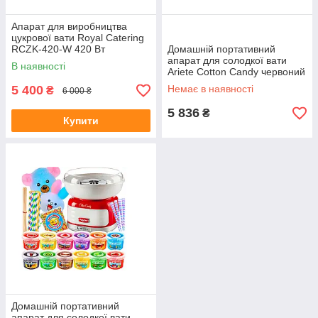
Апарат для виробництва
цукрової вати Royal Catering
RCZK-420-W 420 Вт
Домашній портативний
апарат для солодкої вати
В наявності
Ariete Cotton Candy червоний
500 Вт
5 400
Немає в наявності
₴
6 000 ₴
5 836
₴
Купити
Домашній портативний
апарат для солодкої вати