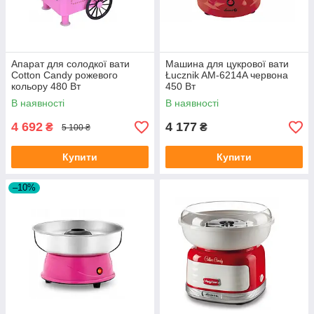
Апарат для солодкої вати
Машина для цукрової вати
Cotton Candy рожевого
Łucznik AM-6214A червона
кольору 480 Вт
450 Вт
В наявності
В наявності
4 692
4 177
₴
₴
5 100 ₴
Купити
Купити
–10%