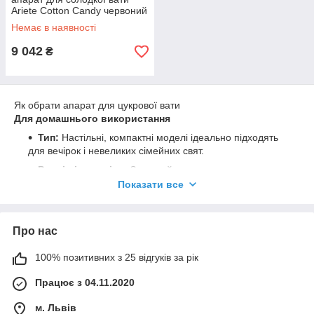
Ariete Cotton Candy червоний
500 Вт
Немає в наявності
9 042
₴
Як обрати апарат для цукрової вати
Для домашнього використання
Тип:
Настільні, компактні моделі ідеально підходять
для вечірок і невеликих сімейних свят.
Розмір і матеріал:
Зазвичай мають пластикову чашу
і менший розмір, що полегшує їх зберігання. Хоча вони
Показати все
менш потужні, ніж комерційні моделі, вони добре
справляються з невеликими порціями.
Особливості:
Зверніть увагу на моделі з прозорим
Про нас
захисним куполом, який запобігає розбризкуванню
цукру та робить процес цікавим для дітей. Деякі моделі
100% позитивних з 25 відгуків за рік
можуть використовувати як спеціальний цукор-флос,
так і звичайні тверді цукерки.
Працює з 04.11.2020
Бюджет:
Домашні апарати зазвичай мають нижчу
м. Львів