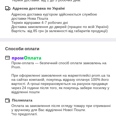
Термін доставки: від 1 до 3 робочих днів.
Адресна доставка по Україні
Адресна доставка кур'єром здійснюється службою 
доставки Нова Пошта

Термін відправки 4-7 робочих дні

Доставка замовлення до дверей (працює по всій Україні)

Вартість: від 85 грн (в залежності від габаритів продукції)
Способи оплати
Пром-оплата — безпечний спосіб оплати замовлень на 
Prom.

При оформленні замовлення на маркетплейсі prom.ua та 
на сайтах компаній, покупець відразу оплачує 100% його 
вартості. А гроші перераховуються на рахунок продавця 
через 24 години після того, як покупець забере посилку у 
відділенні пошти
Післяплата
Оплата за замовлення після огляду товару при отриманні 
у зручному для Вас відділенні Нової Пошти. 

*по предоплаті.