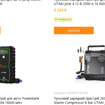
Ah
UTRAI Jstar 4 12 В 2500 А 16 00
9 234 ₴
В наявності
Купити
5903957741390
трій для авто Powerbank
Пусковий зарядний пристрій 20
00A 16000 мАч
Starter Compressor 8 Bar UTRAI 