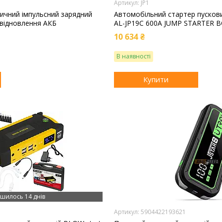
JP1
ичний імпульсний зарядний
Автомобільний стартер пусковий
 відновлення АКБ
AL-JP19C 600A JUMP STARTER 
10 634 ₴
В наявності
Купити
шилось 14 днів
5904422193621