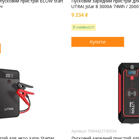
пусковий пристрій BLOW start
Пусковий зарядний пристрій для
Ач
UTRAI Jstar 8 3000A 74Wh / 20
9 234 ₴
В наявності
Купити
5904422193034
рій для авто Jump Starter
Пусковий зарядний пристрій дл