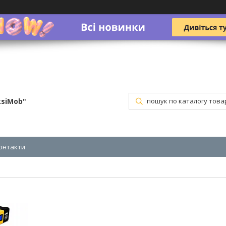
ksiMob"
онтакти