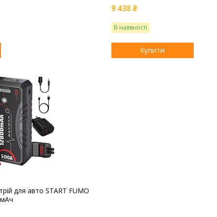
9 438 ₴
В наявності
Купити
стрій для авто START FUMO
0мАч