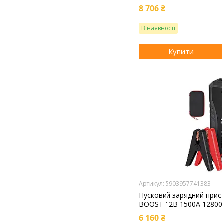
8 706 ₴
В наявності
Купити
5903957741383
Пусковий зарядний при
BOOST 12В 1500А 1280
6 160 ₴