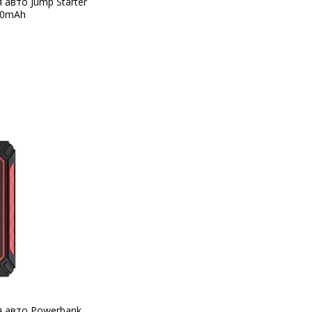
 авто Jump Starter
000mAh
я авто Powerbank