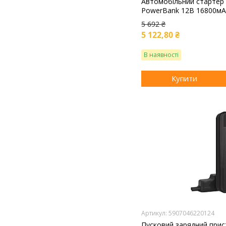
Автомобільний стартер 
PowerBank 12В 16800м
5 692 ₴
5 122,80 ₴
В наявності
Купити
5907046220124
Пусковий зарядний прист