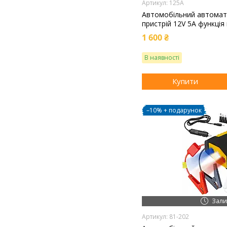
125А
Автомобільний автомат
пристрій 12V 5A функція
1 600 ₴
В наявності
Купити
–10%
Зали
81-202