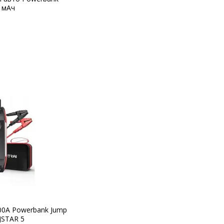
0 мАч
00А Powerbank Jump
JSTAR 5