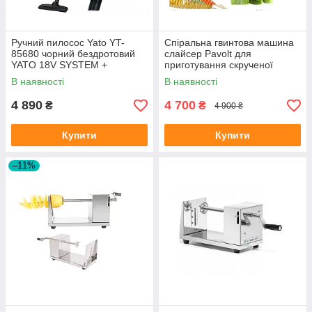
Ручний пилосос Yato YT-
Спіральна гвинтова машина
85680 чорний бездротовий
слайсер Pavolt для
YATO 18V SYSTEM +
приготування скрученої
приладдя
картоплі
В наявності
В наявності
4 890
4 700
₴
₴
4 900 ₴
Купити
Купити
–11%