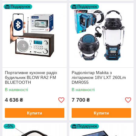
Подарунок
Подарунок
Портативне кухонне радіо
Радіоліхтар Makita з
будильник BLOW RA2 FM
ліхтариком 18V LXT 260Lm
BLUETOOTH
DMR055
В наявності
В наявності
4 636
7 700
₴
₴
Купити
Купити
–5%
Подарунок