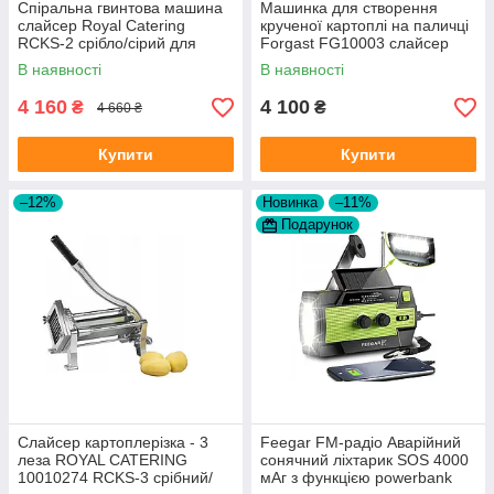
Спіральна гвинтова машина
Машинка для створення
слайсер Royal Catering
крученої картоплі на паличці
RCKS-2 срібло/сірий для
Forgast FG10003 слайсер
приготування скрученої
В наявності
В наявності
картоплі
4 160
4 100
₴
₴
4 660 ₴
Купити
Купити
–12%
Новинка
–11%
Подарунок
Слайсер картоплерізка - 3
Feegar FM-радіо Аварійний
леза ROYAL CATERING
сонячний ліхтарик SOS 4000
10010274 RCKS-3 срібний/
мАг з функцією powerbank