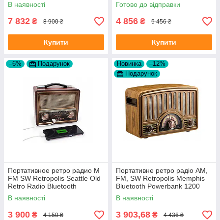
сірий 300 Вт
В наявності
Готово до відправки
7 832
4 856
₴
₴
8 900 ₴
5 456 ₴
Купити
Купити
–6%
Подарунок
Новинка
–12%
Подарунок
Портативное ретро радио M
Портативне ретро радіо AM,
FM SW Retropolis Seattle Old
FM, SW Retropolis Memphis
Retro Radio Bluetooth
Bluetooth Powerbank 1200
Powerbank 1200 USB
USB
В наявності
В наявності
3 900
3 903,68
₴
₴
4 150 ₴
4 436 ₴