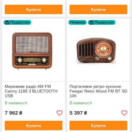
Купити
Купити
Подарунок
Новинка
Подарунок
Мережеве радіо AM FM
Портативне ретро кухонне
Camry 1188 З BLUETOOTH
Feegar Retro Wood FM BT SD
USB
10h
В наявності
В наявності
7 962
5 397
₴
₴
Купити
Купити