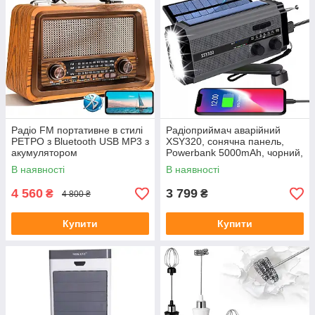
Радіо FM портативне в стилі
Радіоприймач аварійний
РЕТРО з Bluetooth USB MP3 з
XSY320, сонячна панель,
акумулятором
Powerbank 5000mAh, чорний,
SOS-сирена та ліхтар для
В наявності
В наявності
кемпінгу
4 560
3 799
₴
₴
4 800 ₴
Купити
Купити