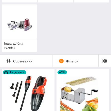
електроножі
Інша дрібна
техніка
Сортування
0
Фільтри
Подарунок
–4%