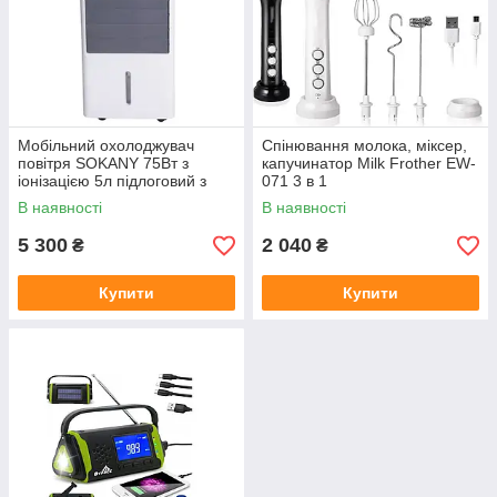
Мобільний охолоджувач
Спінювання молока, міксер,
повітря SOKANY 75Вт з
капучинатор Milk Frother EW-
іонізацією 5л підлоговий з
071 3 в 1
пультом та таймером
В наявності
В наявності
5 300
2 040
₴
₴
Купити
Купити