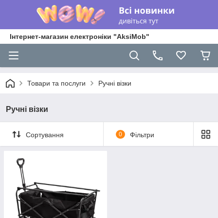
Інтернет-магазин електроніки "AksiMob"
Товари та послуги
Ручні візки
Ручні візки
Сортування
0
Фільтри