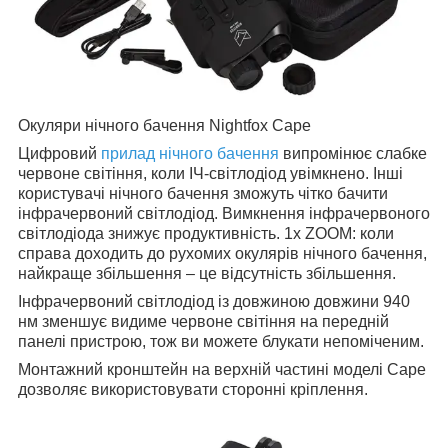
Окуляри нічного бачення Nightfox Cape
Цифровий
прилад нічного бачення
випромінює слабке
червоне світіння, коли ІЧ-світлодіод увімкнено. Інші
користувачі нічного бачення зможуть чітко бачити
інфрачервоний світлодіод. Вимкнення інфрачервоного
світлодіода знижує продуктивність. 1x ZOOM: коли
справа доходить до рухомих окулярів нічного бачення,
найкраще збільшення – це відсутність збільшення.
Інфрачервоний світлодіод із довжиною довжини 940
нм зменшує видиме червоне світіння на передній
панелі пристрою, тож ви можете блукати непоміченим.
Монтажний кронштейн на верхній частині моделі Cape
дозволяє використовувати сторонні кріплення.