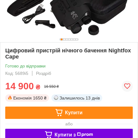
Цифровий пристрій нічного бачення Nightfox
Cape
Готово до відправки
Код: 5689і5
Роздріб
14 900
₴
16 550 ₴
Економія
1650 ₴
Залишилось
13 днів
Купити
або
Купити з