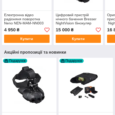
Електронна відео
Цифровий пристрій
Ориг
радіоняня поворотна
нічного бачення Bresser
прис
Neno NEN-MAM-NN003
NightVision бінокуляр
Nigh
NENO AVANTE біла
крат
4 950
15 000
16 
₴
₴
Купити
Купити
Акційні пропозиції та новинки
Подарунок
Подарунок