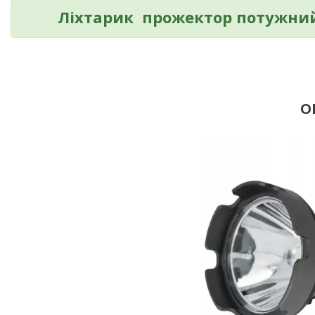
Ліхтарик прожектор потужни
О