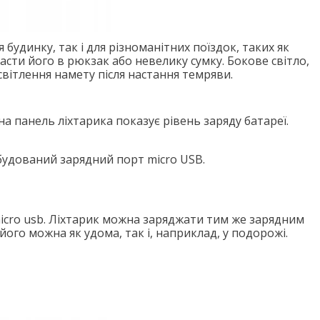
будинку, так і для різноманітних поїздок, таких як
сти його в рюкзак або невелику сумку. Бокове світло,
світлення намету після настання темряви.
на панель ліхтарика показує рівень заряду батареї.
вбудований зарядний порт micro USB.
icro usb. Ліхтарик можна заряджати тим же зарядним
ого можна як удома, так і, наприклад, у подорожі.