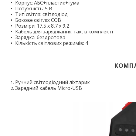
Корпус: АБС+пластик+гума
Потужність: 5 В
Тип світла: світлодіод
Бокове світло: COB
Розміри: 17,5 х 8,7 х 9,2
Кабель для заряджання: так, в комплекті
Зарядка: бездротова
Кількість світлових режимів: 4
КОМПЛ
Ручний світлодіодний ліхтарик
Зарядний кабель Micro-USB