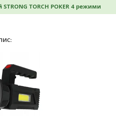
й
STRONG TORCH POKER
4 режими
ПИС: