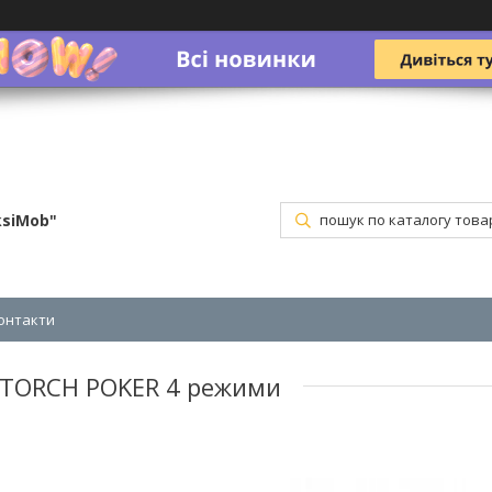
ksiMob"
онтакти
 TORCH POKER 4 режими