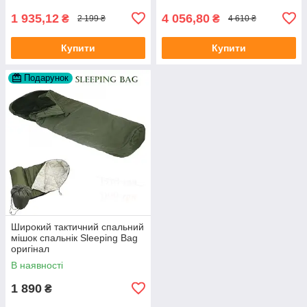
1 935,12
4 056,80
₴
₴
2 199 ₴
4 610 ₴
Купити
Купити
Подарунок
Широкий тактичний спальний
мішок спальнік Sleeping Bag
оригінал
В наявності
1 890
₴