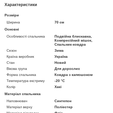
Характеристики
Розміри
Ширина
70 см
Основні
Особливості спальника
Подвійна блискавка,
Компресійний мішок,
Спальник-ковдра
Сезон
Зима
Країна виробник
Україна
Стан
Новий
Вікова група
Для дорослих
Форма спальника
Ковдра з капюшоном
Температура екстриму
-20 °С
Колір
Хакі
Матеріал спальника
Наповнювач
Синтепон
Матеріал верху
Поліестер
Матеріал підкладки
Фліс