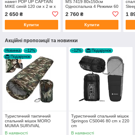
намет POP UP CAPTAIN
MS 7419 80x150см
спал
MIKE синій 120 см х 2 м х
Односпальна 4 Режими 60
Slee
90 см 06050100
Вт Фліс
2 650
2 760
1 8
₴
₴
Купити
Купити
Акційні пропозиції та новинки
Новинка
–12%
–12%
Подарунок
Подарунок
Туристичний тактичний
Туристичний спальний мішок
спальний мішок MORO
Springos CS0046 80 cm x 220
MUMIA SURVIVAL
cm
В наявності
В наявності