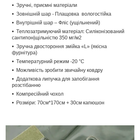
Зручні, приємні матеріали
Зовнішній шар - Плащовка вологостійка
Внутрішній шар – Фліс (ущільнений)
Теплозатримуючий матеріал: Силіконізований
сантипон|щільністю 350 мг/м2
Зручна двостороння змійка «L» (якісна
фурнітура)
Температурний режим -20 °C
Можливість зробити звичайну ковдру
Додаткова липучка для запобігання
розстібанню
Компресійний чохол
Розміри: 70см*170см + 30см капюшон