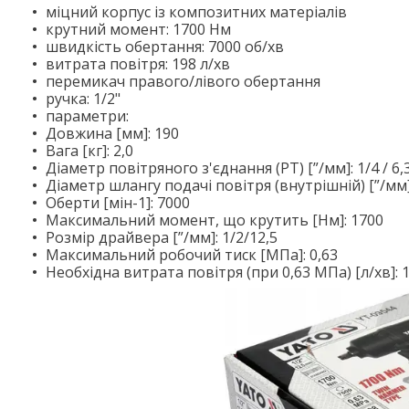
міцний корпус із композитних матеріалів
крутний момент: 1700 Нм
швидкість обертання: 7000 об/хв
витрата повітря: 198 л/хв
перемикач правого/лівого обертання
ручка: 1/2"
параметри:
Довжина [мм]: 190
Вага [кг]: 2,0
Діаметр повітряного з'єднання (PT) [”/мм]: 1/4 / 6,
Діаметр шлангу подачі повітря (внутрішній) [”/мм]
Оберти [мін-1]: 7000
Максимальний момент, що крутить [Нм]: 1700
Розмір драйвера [”/мм]: 1/2/12,5
Максимальний робочий тиск [МПа]: 0,63
Необхідна витрата повітря (при 0,63 МПа) [л/хв]: 