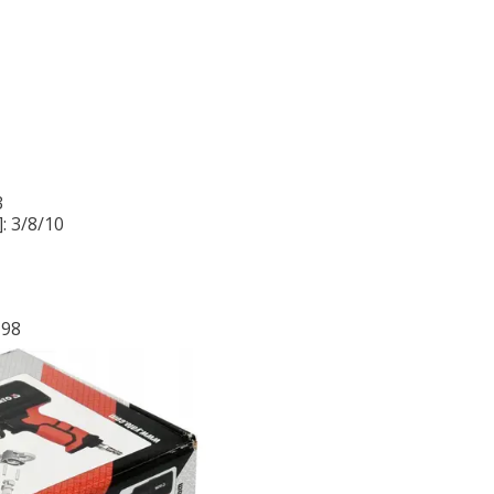
3
: 3/8/10
198