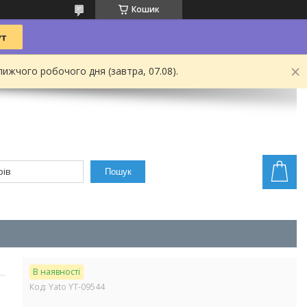
Кошик
ижчого робочого дня (завтра, 07.08).
Пошук
В наявності
Код:
Yato YT-09544