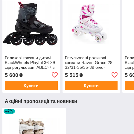
Роликові ковзани дитячі
Регульовані роликові
Роли
BlackWheels Playful 36-39
ковзани Raven Grace 28-
Blac
сірі регульовані ABEC-7 з
32/31-35/35-39 біло-
сірі
гальмом
рожеві
гал
5 600
5 515
5 6
₴
₴
Купити
Купити
Акційні пропозиції та новинки
–7%