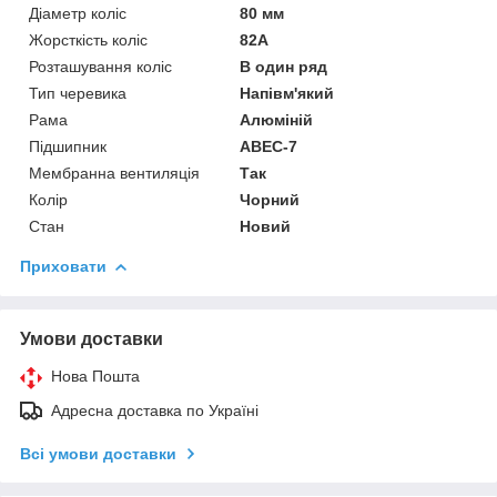
Діаметр коліс
80 мм
Жорсткість коліс
82А
Розташування коліс
В один ряд
Тип черевика
Напівм'який
Рама
Алюміній
Підшипник
ABEC-7
Мембранна вентиляція
Так
Колір
Чорний
Стан
Новий
Приховати
Умови доставки
Нова Пошта
Адресна доставка по Україні
Всі умови доставки