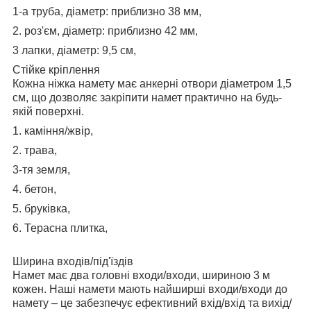
1-а труба, діаметр: приблизно 38 мм,
2. роз'єм, діаметр: приблизно 42 мм,
3 лапки, діаметр: 9,5 см,
Стійке кріплення
Кожна ніжка намету має анкерні отвори діаметром 1,5
см, що дозволяє закріпити намет практично на будь-
якій поверхні.
1. каміння/жвір,
2. трава,
3-тя земля,
4. бетон,
5. бруківка,
6. Терасна плитка,
Ширина входів/під'їздів
Намет має два головні входи/входи, шириною 3 м
кожен. Наші намети мають найширші входи/входи до
намету – це забезпечує ефективний вхід/вхід та вихід/