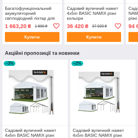
Багатофункціональний
Садовий вуличний намет
Садо
акумуляторний
4x5m BASIC NAMIX різні
NAMI
світлодіодний ліхтар для
кольори
різн
кемпінгу 3000mAh 1000 lm
1 663,20
36 420
94 
₴
₴
1 890 ₴
37 020 ₴
з функцією павербанка
Купити
Купити
Акційні пропозиції та новинки
–3%
–2%
Садовий вуличний намет
Садовий вуличний намет
4x6m BASIC NAMIX різні
4x5m BASIC NAMIX різні