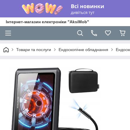
Інтернет-магазин електроніки "AksiMob"
Товари та послуги
Ендоскопічне обладнання
Ендоск