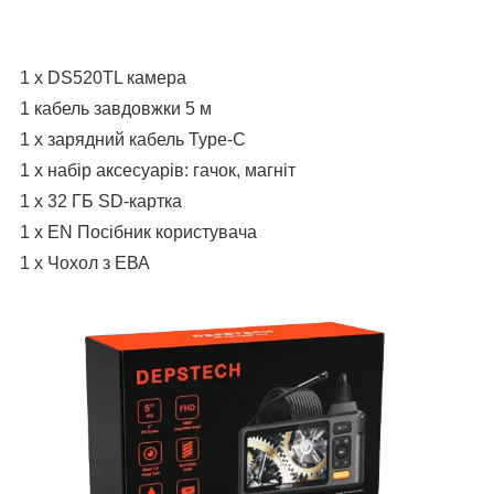
1 x DS520TL камера
1 кабель завдовжки 5 м
1 х зарядний кабель Type-C
1 х набір аксесуарів: гачок, магніт
1 x 32 ГБ SD-картка
1 х EN Посібник користувача
1 х Чохол з ЕВА