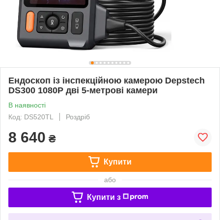
Ендоскоп із інспекційною камерою Depstech
DS300 1080P дві 5-метрові камери
В наявності
Код: DS520TL
Роздріб
8 640
₴
Купити
або
Купити з