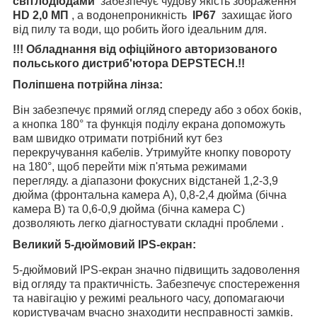
світлодіодами
забезпечує чудову якість зображення
HD 2,0 МП
, а водонепроникність
IP67
захищає його
від пилу та води, що робить його ідеальним для.
!!! Обладнання від офіційного авторизованого
польського дистриб'ютора DEPSTECH.!!
Поліпшена потрійна лінза:
Він забезпечує прямий огляд спереду або з обох боків,
а кнопка 180° та функція поділу екрана допоможуть
вам швидко отримати потрібний кут без
перекручування кабелів. Утримуйте кнопку повороту
на 180°, щоб перейти між п'ятьма режимами
перегляду. а діапазони фокусних відстаней 1,2-3,9
дюйма (фронтальна камера A), 0,8-2,4 дюйма (бічна
камера B) та 0,6-0,9 дюйма (бічна камера C)
дозволяють легко діагностувати складні проблеми .
Великий 5-дюймовий IPS-екран:
5-дюймовий IPS-екран значно підвищить задоволення
від огляду та практичність. Забезпечує спостереження
та навігацію у режимі реального часу, допомагаючи
користувачам вчасно знаходити несправності замків.