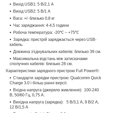
Вихід USB1: 5 В/2,1 А
Вихід USB2: 5 В/1 А
Вага: +/- близько 0,8 кг
Час заряджання: 4-4,5 години
Робоча температура: -20℃ ~ +75℃
Зарядка: пристрій заряджається через USB-
кабель.
Довжина з'єднувальних кабелів: близько 39 см.
Максимальна відстань між затискачами
сполучних кабелів: близько 28 см.
Характеристики зарядного пристрою Full Power®:
Стандарти зарядки пристрою: Qualcomm Quick
Charge 3.0 і більш ранні версії.
Вхідна напруга (джерело живлення): 100-240
В, 50/60 Гц, 0,75 А.
Вихідна напруга (зарядка): 5 В/3,1 А, 9 В/2 А,
12 В/1,5 А