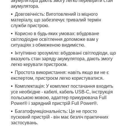
акумулятора дають змогу легко перевірити стан
акумулятора.
Довговічність: Виготовлений із міцного
матеріалу, що забезпечує тривалий термін
служби пристрою.
Корисно в будь-яких умовах: вбудоване
світлодіодне освітлення допоможе вам у
ситуаціях з обмеженою видимістю.
Інтуїтивно зрозуміло: вбудовані світлодіоди, що
вказують стан заряду акумулятора, дають змогу
легко керувати пристроєм.
Простота використання: навіть якщо ви не є
експертом, пристроєм легко користуватися.
Комплектація: У комплект постачання входить
усе необхідне - кабелі, кабель USB-C, інструкція
польською мовою, адаптер прикурювача Full
Power® і зарядний пристрій Full Power®.
Багатофункціональність: Це не просто
пусковий пристрій - він має безліч практичних
застосувань.