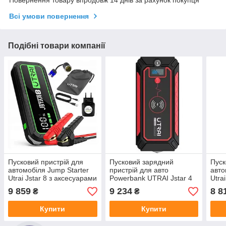
Всі умови повернення
Подібні товари компанії
Пусковий пристрій для
Пусковий зарядний
Пуск
автомобіля Jump Starter
пристрій для авто
авто
Utrai Jstar 8 з аксесуарами
Powerbank UTRAI Jstar 4
Utra
Full Power
12 В 2500 А 16 000 мАч
Full
9 859
9 234
8 8
₴
₴
Купити
Купити