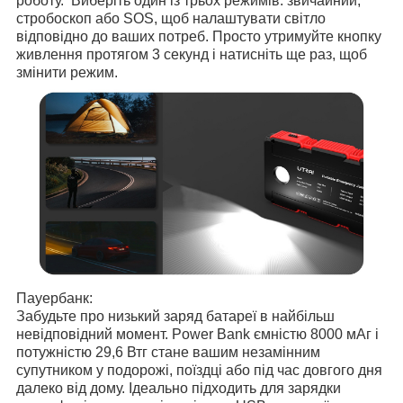
роботу. Виберіть один із трьох режимів: звичайний,
стробоскоп або SOS, щоб налаштувати світло
відповідно до ваших потреб. Просто утримуйте кнопку
живлення протягом 3 секунд і натисніть ще раз, щоб
змінити режим.
Пауербанк:
Забудьте про низький заряд батареї в найбільш
невідповідний момент. Power Bank ємністю 8000 мАг і
потужністю 29,6 Втг стане вашим незамінним
супутником у подорожі, поїздці або під час довгого дня
далеко від дому. Ідеально підходить для зарядки