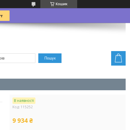
Кошик
Пошук
В наявності
Код:
115252
9 934 ₴