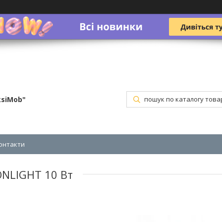
ksiMob"
онтакти
ONLIGHT 10 Вт