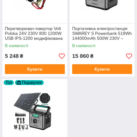
Перетворювач інвертор Volt
Портативна електростанція
Polska 24V 230V 800 1200W
SWAREY S Powerbank 518Wh
USB IPS-1200 модифікована
144000mAh 500W 230V –
синусоїда
резервне живлення для дому
В наявності
В наявності
зарядна станція для
квартири
5 248
15 860
₴
₴
Купити
Купити
Топ
Подарунок