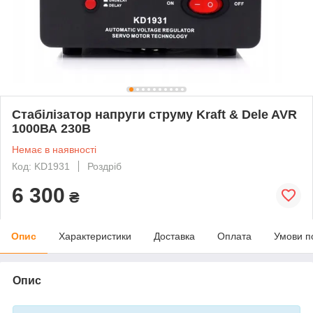
Стабілізатор напруги струму Kraft & Dele AVR
1000ВА 230В
Немає в наявності
Код: KD1931
Роздріб
6 300
₴
Опис
Характеристики
Доставка
Оплата
Умови п
Опис