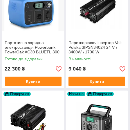
Портативна зарядна
Перетворювач інвертор Volt
електростанція Powerbank
Polska 3IPSN34024 24 V \
PowerOak AC30 BLUETI, 300
3400W \ 1700 W
Вт*год функція бездротової
Готово до відправки
В наявності
зарядки
22 300
9 040
₴
₴
Купити
Купити
Подарунок
Новинка
Подарунок