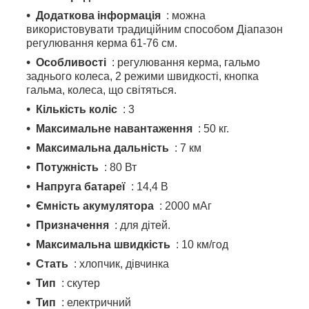
Додаткова інформація
: можна
використовувати традиційним способом Діапазон
регулювання керма 61-76 см.
Особливості
: регулювання керма, гальмо
заднього колеса, 2 режими швидкості, кнопка
гальма, колеса, що світяться.
Кількість коліс
: 3
Максимальне навантаження
: 50 кг.
Максимальна дальність
: 7 км
Потужність
: 80 Вт
Напруга батареї
: 14,4 В
Ємність акумулятора
: 2000 мАг
Призначення
: для дітей.
Максимальна швидкість
: 10 км/год
Стать
: хлопчик, дівчинка
Тип
: скутер
Тип
: електричний