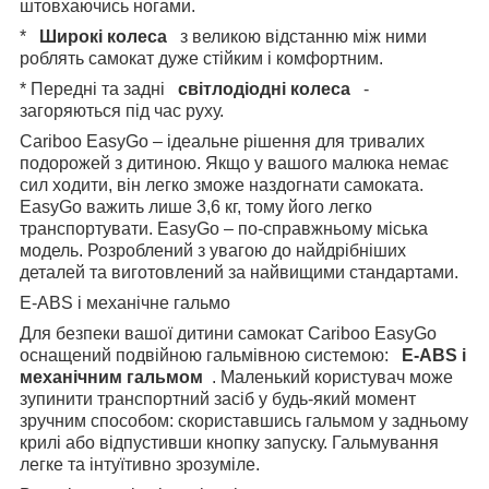
штовхаючись ногами.
*
Широкі колеса
з великою відстанню між ними
роблять самокат дуже стійким і комфортним.
* Передні та задні
світлодіодні колеса
-
загоряються під час руху.
Cariboo EasyGo – ідеальне рішення для тривалих
подорожей з дитиною. Якщо у вашого малюка немає
сил ходити, він легко зможе наздогнати самоката.
EasyGo важить лише 3,6 кг, тому його легко
транспортувати. EasyGo – по-справжньому міська
модель. Розроблений з увагою до найдрібніших
деталей та виготовлений за найвищими стандартами.
E-ABS і механічне гальмо
Для безпеки вашої дитини самокат Cariboo EasyGo
оснащений подвійною гальмівною системою:
E-ABS і
механічним гальмом
. Маленький користувач може
зупинити транспортний засіб у будь-який момент
зручним способом: скориставшись гальмом у задньому
крилі або відпустивши кнопку запуску. Гальмування
легке та інтуїтивно зрозуміле.