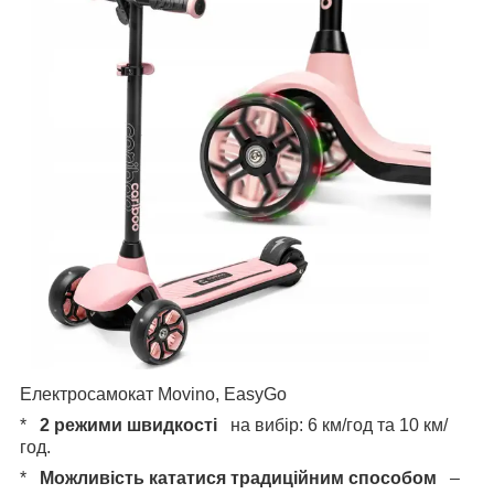
Електросамокат Movino, EasyGo
*
2 режими швидкості
на вибір: 6 км/год та 10 км/
год.
*
Можливість кататися традиційним способом
–