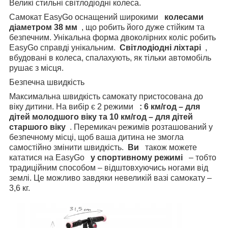
Великі стильні світлодіодні колеса.
Самокат EasyGo оснащений широкими
колесами
діаметром 38 мм
, що робить його дуже стійким та
безпечним. Унікальна форма двоколірних коліс робить
EasyGo справді унікальним.
Світлодіодні ліхтарі
,
вбудовані в колеса, спалахують, як тільки автомобіль
рушає з місця.
Безпечна швидкість
Максимальна швидкість самокату пристосована до
віку дитини. На вибір є 2 режими
: 6 км/год – для
дітей молодшого віку та 10 км/год – для дітей
старшого віку
. Перемикач режимів розташований у
безпечному місці, щоб ваша дитина не змогла
самостійно змінити швидкість.
Ви
також можете
кататися на EasyGo
у спортивному режимі
– тобто
традиційним способом – відштовхуючись ногами від
землі. Це можливо завдяки невеликій вазі самокату –
3,6 кг.