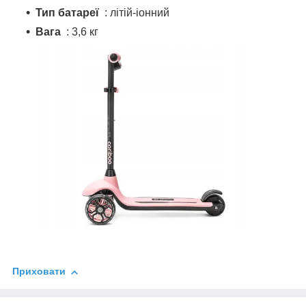
Тип батареї
: літій-іонний
Вага
: 3,6 кг
Приховати