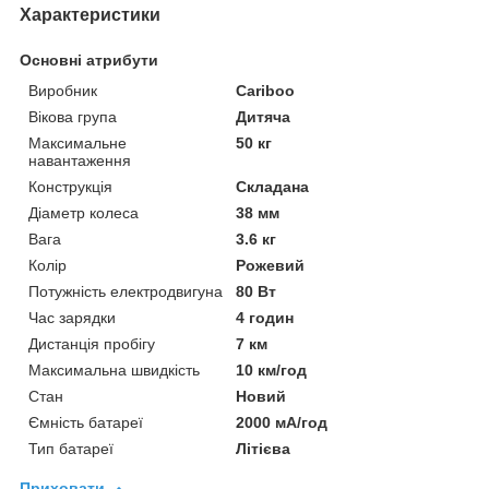
Характеристики
Основні атрибути
Виробник
Cariboo
Вікова група
Дитяча
Максимальне
50 кг
навантаження
Конструкція
Складана
Діаметр колеса
38 мм
Вага
3.6 кг
Колір
Рожевий
Потужність електродвигуна
80 Вт
Час зарядки
4 годин
Дистанція пробігу
7 км
Максимальна швидкість
10 км/год
Стан
Новий
Ємність батареї
2000 мА/год
Тип батареї
Літієва
Приховати