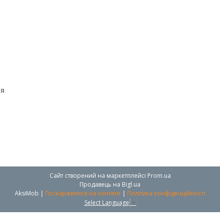
ня
Сайт створений на маркетплейсі
Prom.ua
Продавець на Bigl.ua
AksiMob |
Поскаржитися на контент
|
Політика конфіденційності
Select Language
▼