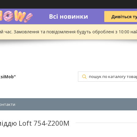
ий час. Замовлення та повідомлення будуть оброблені з 10:00 на
ksiMob"
онтакти
міддю Loft 754-Z200M