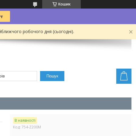
Кошик
йближчого робочого дня (сьогодні).
Пошук
В наявності
Код:
754-Z200M