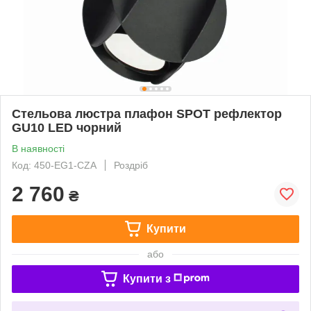
Стельова люстра плафон SPOT рефлектор
GU10 LED чорний
В наявності
Код: 450-EG1-CZA
Роздріб
2 760
₴
Купити
або
Купити з