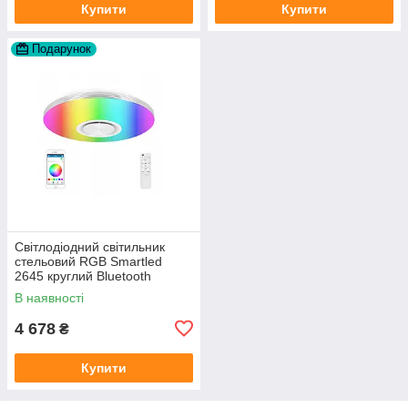
Купити
Купити
Подарунок
Світлодіодний світильник
стельовий RGB Smartled
2645 круглий Bluetooth
динамік 60 Вт + пульт
В наявності
4 678
₴
Купити