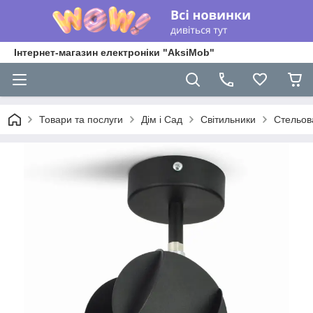
Інтернет-магазин електроніки "AksiMob"
Товари та послуги
Дім і Сад
Світильники
Стельов