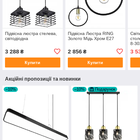
Підвісна люстра стелева,
Підвісна Люстра RING
Світ
світодіодна
Золото Мідь Хром E27
сто
8-30
3 288
2 856
3 5
₴
₴
Купити
Купити
Акційні пропозиції та новинки
–10%
–10%
Подарунок