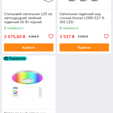
Стельовий світильник 120 см
Світильник підвісний над
світлодіодний лінійний
столом Komat LORD E27 8-
підвісний 50 Вт чорний
302 LED
міцний для дому та офісу
В наявності
В наявності
3 675,60
3 537
₴
₴
4 084 ₴
3 930 ₴
Купити
Купити
Подарунок