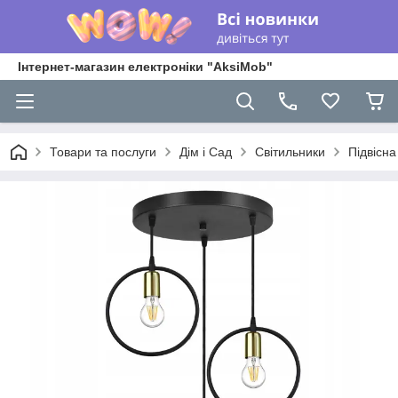
Інтернет-магазин електроніки "AksiMob"
Товари та послуги
Дім і Сад
Світильники
Підвісн