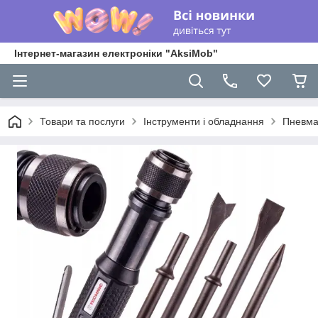
Інтернет-магазин електроніки "AksiMob"
Товари та послуги
Інструменти і обладнання
Пневма