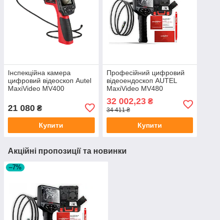
Інспекційна камера
Професійний цифровий
цифровий відеоскоп Autel
відеоендоскоп AUTEL
MaxiVideo MV400
MaxiVideo MV480
Інспекційна камера
32 002,23
₴
21 080
₴
34 411 ₴
Купити
Купити
Акційні пропозиції та новинки
–7%