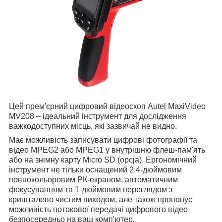
Цей прем'єрний цифровий відеоскоп Autel MaxiVideo
MV208 – ідеальний інструмент для дослідження
важкодоступних місць, які зазвичай не видно.
Має можливість записувати цифрові фотографії та
відео MPEG2 або MPEG1 у внутрішню флеш-пам'ять
або на знімну карту Micro SD (opcja). Ергономічний
інструмент не тільки оснащений 2,4-дюймовим
повнокольоровим РК-екраном, автоматичним
фокусуванням та 1-дюймовим переглядом з
кришталево чистим виходом, але також пропонує
можливість потокової передачі цифрового відео
безпосередньо на ваш комп'ютер.