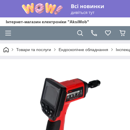
Інтернет-магазин електроніки "AksiMob"
Товари та послуги
Ендоскопічне обладнання
Інспек