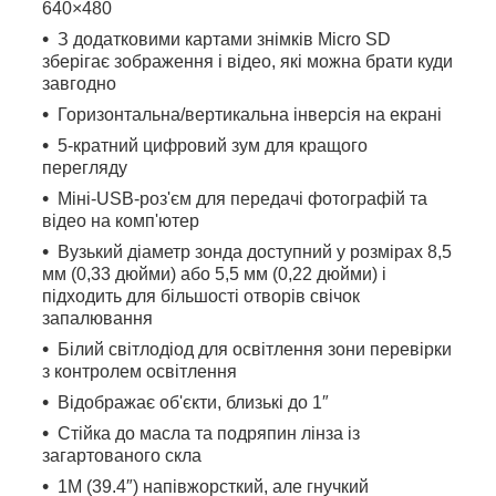
640×480
З додатковими картами знімків Micro SD
зберігає зображення і відео, які можна брати куди
завгодно
Горизонтальна/вертикальна інверсія на екрані
5-кратний цифровий зум для кращого
перегляду
Міні-USB-роз'єм для передачі фотографій та
відео на комп'ютер
Вузький діаметр зонда доступний у розмірах 8,5
мм (0,33 дюйми) або 5,5 мм (0,22 дюйми) і
підходить для більшості отворів свічок
запалювання
Білий світлодіод для освітлення зони перевірки
з контролем освітлення
Відображає об'єкти, близькі до 1″
Стійка до масла та подряпин лінза із
загартованого скла
1M (39.4″) напівжорсткий, але гнучкий