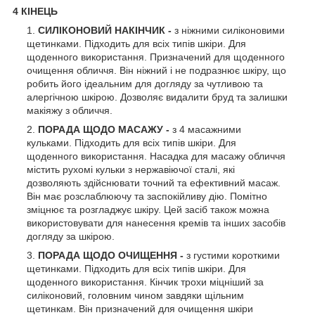
4 КІНЕЦЬ
СИЛІКОНОВИЙ НАКІНЧИК -
з ніжними силіконовими
щетинками. Підходить для всіх типів шкіри. Для
щоденного використання. Призначений для щоденного
очищення обличчя. Він ніжний і не подразнює шкіру, що
робить його ідеальним для догляду за чутливою та
алергічною шкірою. Дозволяє видалити бруд та залишки
макіяжу з обличчя.
ПОРАДА ЩОДО МАСАЖУ -
з 4 масажними
кульками. Підходить для всіх типів шкіри. Для
щоденного використання. Насадка для масажу обличчя
містить рухомі кульки з нержавіючої сталі, які
дозволяють здійснювати точний та ефективний масаж.
Він має розслаблюючу та заспокійливу дію. Помітно
зміцнює та розгладжує шкіру. Цей засіб також можна
використовувати для нанесення кремів та інших засобів
догляду за шкірою.
ПОРАДА ЩОДО ОЧИЩЕННЯ -
з густими короткими
щетинками. Підходить для всіх типів шкіри. Для
щоденного використання. Кінчик трохи міцніший за
силіконовий, головним чином завдяки щільним
щетинкам. Він призначений для очищення шкіри