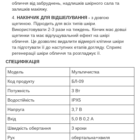
обличчя від забруднень, надлишків шкірного сала та
залишків макіяжу.
НАКІНЧИК ДЛЯ ВІДШЕЛУВАННЯ -
з довгою
щетиною. Підходить для всіх типів шкіри.
Використовувати 2-3 рази на тиждень. Кінчик має довші
щетинки та має відлущувальний ефект на шкірі
обличчя. Це дозволяє видалити відмерлі клітини шкіри
та підготувати її до наступних етапів догляду. Сприяє
регенерації шкіри обличчя та розгладжує її.
СПЕЦИФІКАЦІЯ
Модель
Мультичистка
Код продукту
БЛ-09
Потужність
3 Вт
Водостійкість
IPX5
Напруга
3,7 В
Вхід
5,0 В 0,2 А
Швидкість обертання
3 кроки
Рух
обертальна+хвиля