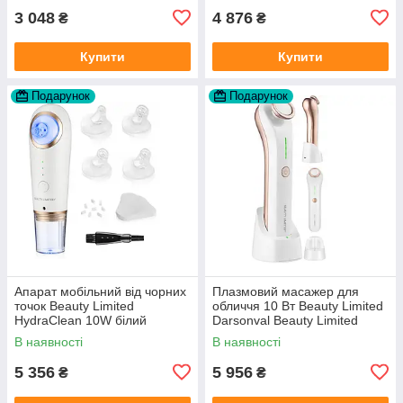
3 048
4 876
₴
₴
Купити
Купити
Подарунок
Подарунок
Апарат мобільний від чорних
Плазмовий масажер для
точок Beauty Limited
обличчя 10 Вт Beauty Limited
HydraClean 10W білий
Darsonval Beauty Limited
Гідробразія
Plasma
В наявності
В наявності
5 356
5 956
₴
₴