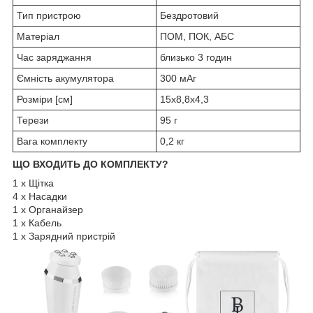
Тип пристрою
Бездротовий
Матеріал
ПОМ, ПОК, АБС
Час заряджання
близько 3 годин
Ємність акумулятора
300 мАг
Розміри [см]
15x8,8x4,3
Терези
95 г
Вага комплекту
0,2 кг
ЩО ВХОДИТЬ ДО КОМПЛЕКТУ?
1 x Щітка
4 x Насадки
1 x Органайзер
1 x Кабель
1 x Зарядний пристрій