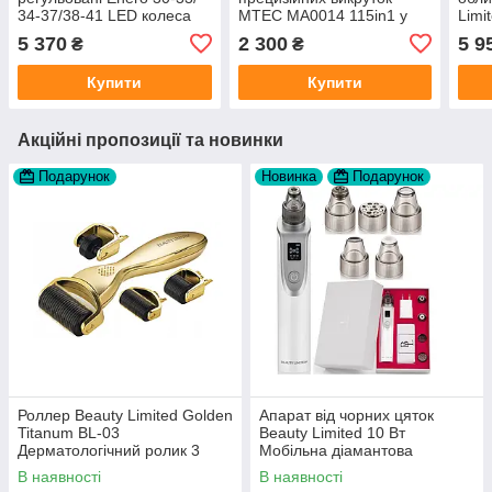
34-37/38-41 LED колеса
MTEC MA0014 115in1 у
Limi
4IN1 PREMIUM
чохлі
Limi
5 370
2 300
5 9
₴
₴
Купити
Купити
Акційні пропозиції та новинки
Подарунок
Новинка
Подарунок
Роллер Beauty Limited Golden
Апарат від чорних цяток
Titanum BL-03
Beauty Limited 10 Вт
Дерматологічний ролик 3
Мобільна діамантова
голчастих ролика
мікродермабразія Beauty
В наявності
В наявності
Limited