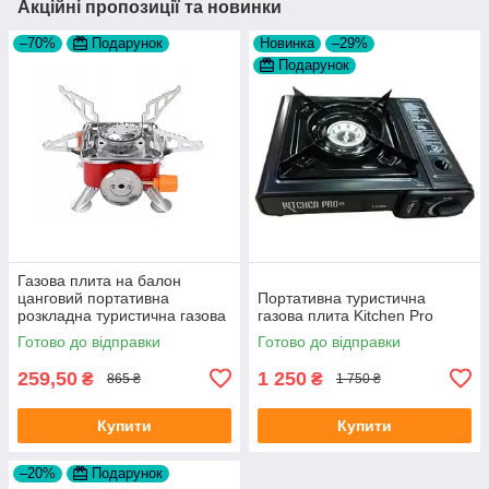
Акційні пропозиції та новинки
–70%
Подарунок
Новинка
–29%
Подарунок
Газова плита на балон
цанговий портативна
Портативна туристична
розкладна туристична газова
газова плита Kitchen Pro
горілка TOURIST COOKER
Готово до відправки
Готово до відправки
259,50
1 250
₴
₴
865 ₴
1 750 ₴
Купити
Купити
–20%
Подарунок