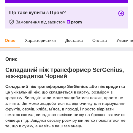
Що таке купити з Пром?
Замовлення під захистом
Опис
Характеристики
Доставка
Оплата
Умови п
Опис
Складаний ніж трансформер SerGenius,
ніж-кредитка Чорний
Складаний ніж трансформер SerGenius або ніж кредитка
-
це унікальний ніж, що складається в картку, розміром з
кредитку. Випадків коли може знадобитися ножик, просто не
злічити. Він може знадобитися на відпочинку для нарізування
фруктів, овочів, хліба, м'яса, в поході, і просто відрізати
шматок скотча, випадково вилізши нитку на брюках, заточити
олівець і т.д. Завдяки своєму розміру він легко поміститися не
те, що в сумку, а навіть в ваш гаманець.